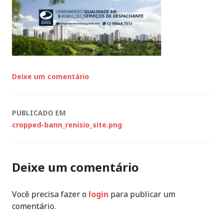
l
a
i
g
c
e
a
n
d
c
o
i
e
a
Deixe um comentário
m
a
2
l
5
q
Navegação
PUBLICADO EM
/
u
cropped-bann_renisio_site.png
de
0
i
5
m
Posts
/
i
Deixe um comentário
2
s
0
t
Você precisa fazer o
login
para publicar um
1
a
comentário.
7