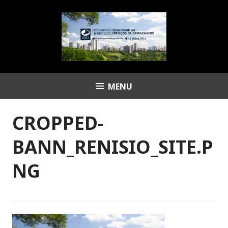
Pular
para
o
conteúdo
MENU
Despachante Renísio
CROPPED-
BANN_RENISIO_SITE.P
NG
P
p
u
o
b
r